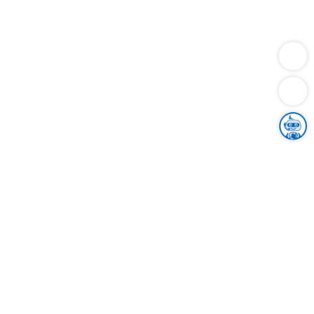
Dienstleistungen
Bauen
Lebensunterhalt & Soziales
Verkehr
Familie
Migration & Integration
Sicherheit & Ordnung
Wirtschaft
Gesundheit
Umwelt
Unsere Ämter
Landkreis & Verwaltung
Der Ortenaukreis
Gesundheit, Sicherheit & Soziales
Bildung
Zuwanderung
Ländlicher Raum
Klimaschutz
Tourismus
Bekanntmachungen
Gleichstellung von Frauen und Männern
Grenzüberschreitende Zusammenarbeit
Kreistag
Kreistagsinformationssystem
Kreisrecht
Kreistagswahl
Karriere
Stellenangebote
Eventkalender
Ausbildung
Studium
Praktikum
Freiwilligendienst
Unser Leitbild