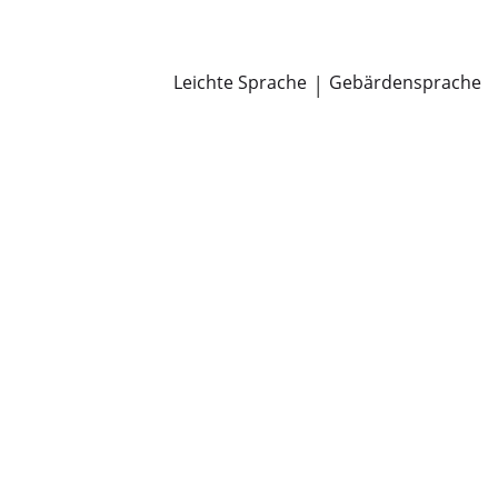
Newsroom
Pressemitteilungen
Öffentliche Zustellungen
Leichte Sprache
|
Gebärdensprache