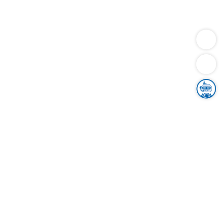
Dienstleistungen
Bauen
Lebensunterhalt & Soziales
Verkehr
Familie
Migration & Integration
Sicherheit & Ordnung
Wirtschaft
Gesundheit
Umwelt
Unsere Ämter
Landkreis & Verwaltung
Der Ortenaukreis
Gesundheit, Sicherheit & Soziales
Bildung
Zuwanderung
Ländlicher Raum
Klimaschutz
Tourismus
Bekanntmachungen
Gleichstellung von Frauen und Männern
Grenzüberschreitende Zusammenarbeit
Kreistag
Kreistagsinformationssystem
Kreisrecht
Kreistagswahl
Karriere
Stellenangebote
Eventkalender
Ausbildung
Studium
Praktikum
Freiwilligendienst
Unser Leitbild