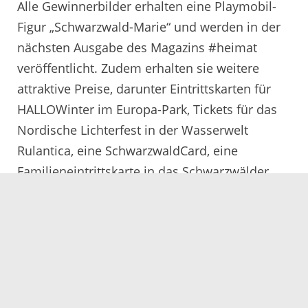
Alle Gewinnerbilder erhalten eine Playmobil-
Figur „Schwarzwald-Marie“ und werden in der
nächsten Ausgabe des Magazins #heimat
veröffentlicht. Zudem erhalten sie weitere
attraktive Preise, darunter Eintrittskarten für
HALLOWinter im Europa-Park, Tickets für das
Nordische Lichterfest in der Wasserwelt
Rulantica, eine SchwarzwaldCard, eine
Familieneintrittskarte in das Schwarzwälder
Freilichtmuseum Vogtsbauernhof und einen
Spezialitätenkorb des Naturparks Schwarzwald
Mitte/Nord.
„Wir sind immer wieder überwältigt von der
Leidenschaft und dem Talent, das die
Teilnehmenden in ihre Fotografie stecken. Ihre