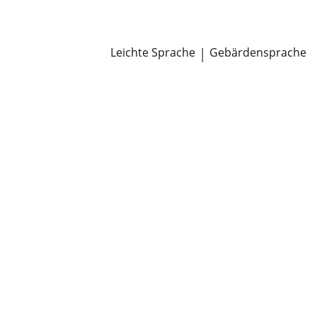
Newsroom
Pressemitteilungen
Öffentliche Zustellungen
Leichte Sprache
|
Gebärdensprache