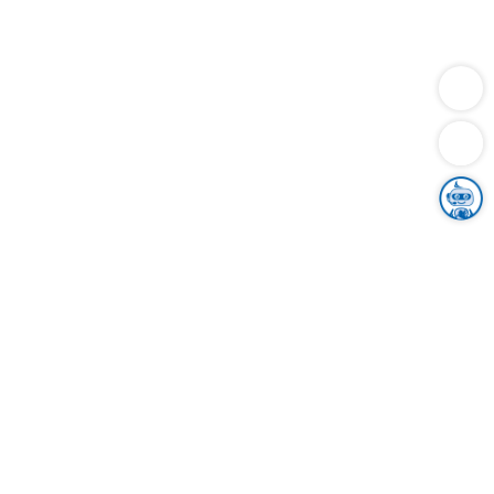
Dienstleistungen
Bauen
Lebensunterhalt & Soziales
Verkehr
Familie
Migration & Integration
Sicherheit & Ordnung
Wirtschaft
Gesundheit
Umwelt
Unsere Ämter
Landkreis & Verwaltung
Der Ortenaukreis
Gesundheit, Sicherheit & Soziales
Bildung
Zuwanderung
Ländlicher Raum
Klimaschutz
Tourismus
Bekanntmachungen
Gleichstellung von Frauen und Männern
Grenzüberschreitende Zusammenarbeit
Kreistag
Kreistagsinformationssystem
Kreisrecht
Kreistagswahl
Karriere
Stellenangebote
Eventkalender
Ausbildung
Studium
Praktikum
Freiwilligendienst
Unser Leitbild