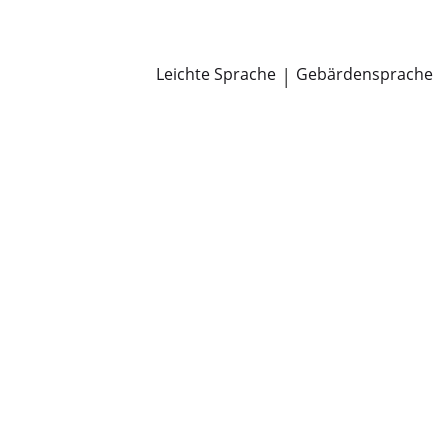
Newsroom
Pressemitteilungen
Öffentliche Zustellungen
Leichte Sprache
|
Gebärdensprache