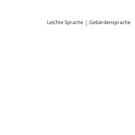
Newsroom
Pressemitteilungen
Öffentliche Zustellungen
Leichte Sprache
|
Gebärdensprache