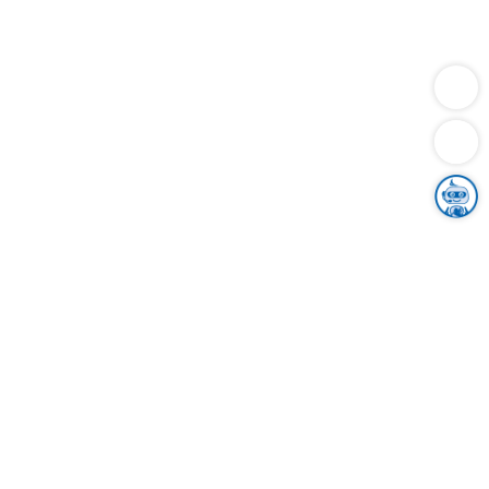
Dienstleistungen
Bauen
Lebensunterhalt & Soziales
Verkehr
Familie
Migration & Integration
Sicherheit & Ordnung
Wirtschaft
Gesundheit
Umwelt
Unsere Ämter
Landkreis & Verwaltung
Der Ortenaukreis
Gesundheit, Sicherheit & Soziales
Bildung
Zuwanderung
Ländlicher Raum
Klimaschutz
Tourismus
Bekanntmachungen
Gleichstellung von Frauen und Männern
Grenzüberschreitende Zusammenarbeit
Kreistag
Kreistagsinformationssystem
Kreisrecht
Kreistagswahl
Karriere
Stellenangebote
Eventkalender
Ausbildung
Studium
Praktikum
Freiwilligendienst
Unser Leitbild