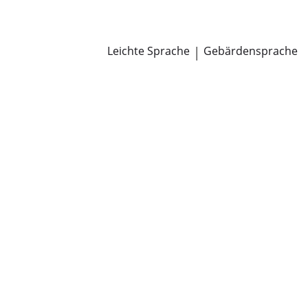
Newsroom
Pressemitteilungen
Öffentliche Zustellungen
Leichte Sprache
|
Gebärdensprache