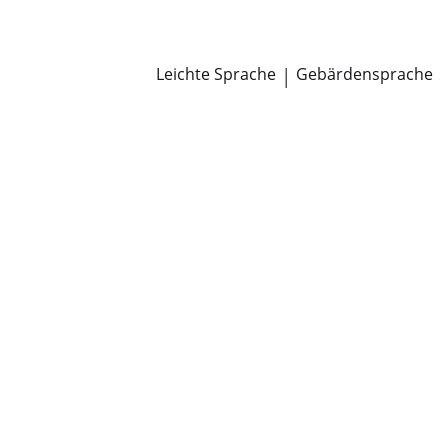
Newsroom
Pressemitteilungen
Öffentliche Zustellungen
Leichte Sprache
|
Gebärdensprache