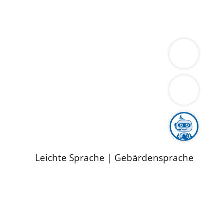
ung
Wirtschaft
Gesundheit
Umwelt
limaschutz
Tourismus
Bekanntmachungen
ild
Leichte Sprache
|
Gebärdensprache