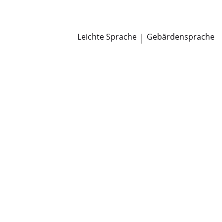
Newsroom
Pressemitteilungen
Öffentliche Zustellungen
Leichte Sprache
|
Gebärdensprache