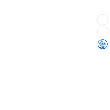
Dienstleistungen
Bauen
Lebensunterhalt & Soziales
Verkehr
Familie
Migration & Integration
Sicherheit & Ordnung
Wirtschaft
Gesundheit
Umwelt
Unsere Ämter
Landkreis & Verwaltung
Der Ortenaukreis
Gesundheit, Sicherheit & Soziales
Bildung
Zuwanderung
Ländlicher Raum
Klimaschutz
Tourismus
Bekanntmachungen
Gleichstellung von Frauen und Männern
Grenzüberschreitende Zusammenarbeit
Kreistag
Kreistagsinformationssystem
Kreisrecht
Kreistagswahl
Karriere
Stellenangebote
Eventkalender
Ausbildung
Studium
Praktikum
Freiwilligendienst
Unser Leitbild