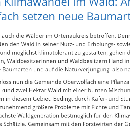
 Klimawandel im Wald: Am
ach setzen neue Baumart
nd auch die Wälder im Ortenaukreis betroffen. De
hrden den Wald in seiner Nutz- und Erholungs- so
nd möglichst klimatolerant zu gestalten, gehen d
n, Waldbesitzerinnen und Waldbesitzern Hand in 
 Baumarten und auf die Naturverjüngung, also 
hloss nun die Gemeinde Oberwolfach eine Pflanzak
nd zwei Hektar Wald mit einer bunten Mischung 
n in diesem Gebiet. Bedingt durch Käfer- und St
t zunehmend größere Probleme mit Fichte und Tan
ächste Waldgeneration bestmöglich für den Klima
us Schätzle. Gemeinsam mit den Forstwirten der G