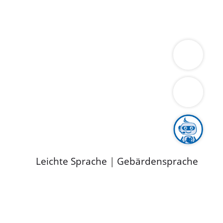
ung
Wirtschaft
Gesundheit
Umwelt
limaschutz
Tourismus
Bekanntmachungen
ild
Leichte Sprache
|
Gebärdensprache