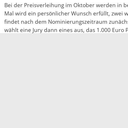
Bei der Preisverleihung im Oktober werden in b
Mal wird ein persönlicher Wunsch erfüllt, zwei 
findet nach dem Nominierungszeitraum zunächs
wählt eine Jury dann eines aus, das 1.000 Euro P
Beratung in Anspruch nehmen
Pflegebedürftige Menschen und ihre Angehörigen
den Pflegestützpunkten des Ortenaukreises in 
Pflegeberatung ist für Ratsuchende kostenfrei. 
Pflegelandschaft zu orientieren oder sich auf 
das Engagement von pflegenden Angehörigen, e
„pflegecompass“ deshalb bereits seit mehr als 1
Hintergrund:
Die compass private pflegeberatung GmbH berät Pf