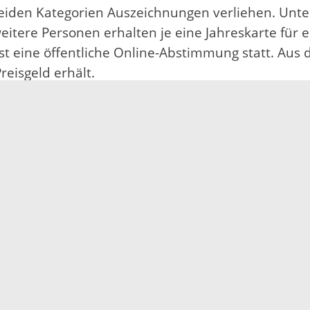
eiden Kategorien Auszeichnungen verliehen. Unte
weitere Personen erhalten je eine Jahreskarte fü
t eine öffentliche Online-Abstimmung statt. Aus
reisgeld erhält.
 haben ein gesetzlich verankertes Recht auf Pfle
Anspruch nehmen. Privatversicherte können sich 
Pflegeberater*innen helfen Ratsuchenden dabei, ein
die Pflege vorzubereiten. Deshalb kennen sie die 
hrenamtlich Pflegenden und Teams regionaler Ang
0 Jahren.
legebedürftige und deren Angehörige zu Hause, tele