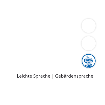
ung
Wirtschaft
Gesundheit
Umwelt
limaschutz
Tourismus
Bekanntmachungen
ild
Leichte Sprache
|
Gebärdensprache