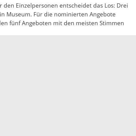
r den Einzelpersonen entscheidet das Los: Drei
r ein Museum. Für die nominierten Angebote
 den fünf Angeboten mit den meisten Stimmen
geberatung. Diese können sie zum Beispiel bei
an die Pflegeberatung compass wenden.
e Pflegesituation zu organisieren, sich in der
Anliegen von Betroffenen genau und wissen um
ebote. compass vergibt den Pflegepreis
fonisch und per Videogespräch, gemäß dem