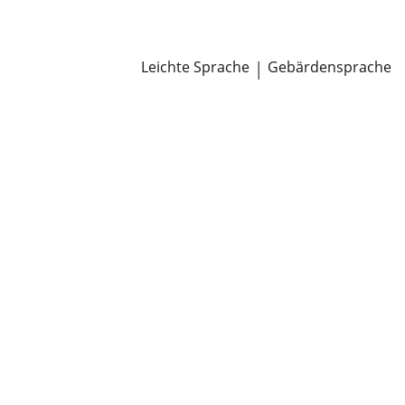
Newsroom
Pressemitteilungen
Öffentliche Zustellungen
Leichte Sprache
|
Gebärdensprache