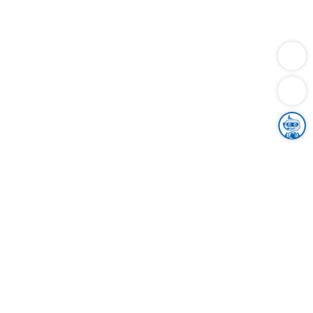
Dienstleistungen
Bauen
Lebensunterhalt & Soziales
Verkehr
Familie
Migration & Integration
Sicherheit & Ordnung
Wirtschaft
Gesundheit
Umwelt
Unsere Ämter
Landkreis & Verwaltung
Der Ortenaukreis
Gesundheit, Sicherheit & Soziales
Bildung
Zuwanderung
Ländlicher Raum
Klimaschutz
Tourismus
Bekanntmachungen
Gleichstellung von Frauen und Männern
Grenzüberschreitende Zusammenarbeit
Kreistag
Kreistagsinformationssystem
Kreisrecht
Kreistagswahl
Karriere
Stellenangebote
Eventkalender
Ausbildung
Studium
Praktikum
Freiwilligendienst
Unser Leitbild