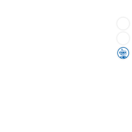
Dienstleistungen
Bauen
Lebensunterhalt & Soziales
Verkehr
Familie
Migration & Integration
Sicherheit & Ordnung
Wirtschaft
Gesundheit
Umwelt
Unsere Ämter
Landkreis & Verwaltung
Der Ortenaukreis
Gesundheit, Sicherheit & Soziales
Bildung
Zuwanderung
Ländlicher Raum
Klimaschutz
Tourismus
Bekanntmachungen
Gleichstellung von Frauen und Männern
Grenzüberschreitende Zusammenarbeit
Kreistag
Kreistagsinformationssystem
Kreisrecht
Kreistagswahl
Karriere
Stellenangebote
Eventkalender
Ausbildung
Studium
Praktikum
Freiwilligendienst
Unser Leitbild