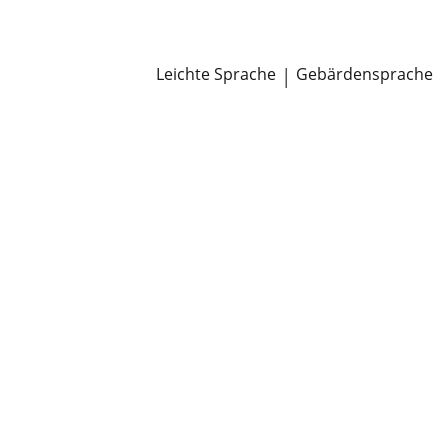
Newsroom
Pressemitteilungen
Öffentliche Zustellungen
Leichte Sprache
|
Gebärdensprache