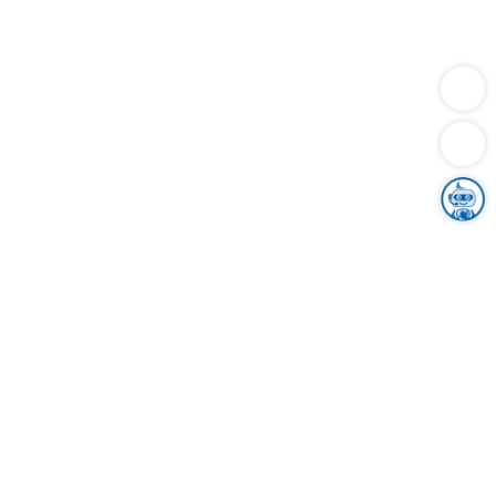
Dienstleistungen
Bauen
Lebensunterhalt & Soziales
Verkehr
Familie
Migration & Integration
Sicherheit & Ordnung
Wirtschaft
Gesundheit
Umwelt
Unsere Ämter
Landkreis & Verwaltung
Der Ortenaukreis
Gesundheit, Sicherheit & Soziales
Bildung
Zuwanderung
Ländlicher Raum
Klimaschutz
Tourismus
Bekanntmachungen
Gleichstellung von Frauen und Männern
Grenzüberschreitende Zusammenarbeit
Kreistag
Kreistagsinformationssystem
Kreisrecht
Kreistagswahl
Karriere
Stellenangebote
Eventkalender
Ausbildung
Studium
Praktikum
Freiwilligendienst
Unser Leitbild