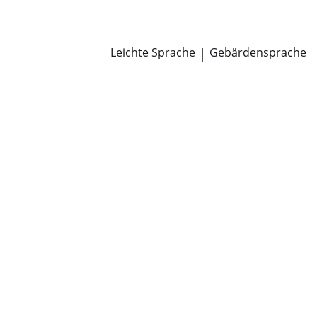
Newsroom
Pressemitteilungen
Öffentliche Zustellungen
Leichte Sprache
|
Gebärdensprache