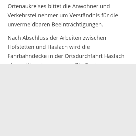
Ortenaukreises bittet die Anwohner und
Verkehrsteilnehmer um Verständnis für die
unvermeidbaren Beeinträchtigungen.
Nach Abschluss der Arbeiten zwischen
Hofstetten und Haslach wird die
Fahrbahndecke in der Ortsdurchfahrt Haslach
abschnittsweise erneuert. Die Sanierung
beginnt in der Steinacher Straße.
Servicezeiten
Kontakt
Barrierefreiheit
Impressum
Datenschutz
Fehler melden