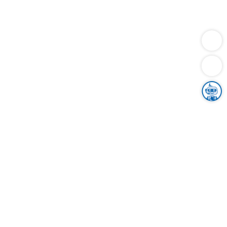
Dienstleistungen
Bauen
Lebensunterhalt & Soziales
Verkehr
Familie
Migration & Integration
Sicherheit & Ordnung
Wirtschaft
Gesundheit
Umwelt
Unsere Ämter
Landkreis & Verwaltung
Der Ortenaukreis
Gesundheit, Sicherheit & Soziales
Bildung
Zuwanderung
Ländlicher Raum
Klimaschutz
Tourismus
Bekanntmachungen
Gleichstellung von Frauen und Männern
Grenzüberschreitende Zusammenarbeit
Kreistag
Kreistagsinformationssystem
Kreisrecht
Kreistagswahl
Karriere
Stellenangebote
Eventkalender
Ausbildung
Studium
Praktikum
Freiwilligendienst
Unser Leitbild