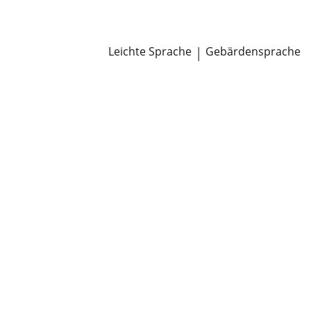
Newsroom
Pressemitteilungen
Öffentliche Zustellungen
Leichte Sprache
|
Gebärdensprache