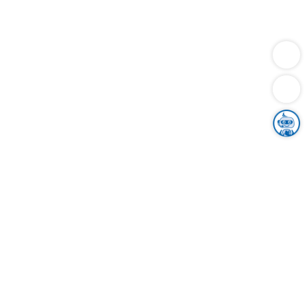
Dienstleistungen
Bauen
Lebensunterhalt & Soziales
Verkehr
Familie
Migration & Integration
Sicherheit & Ordnung
Wirtschaft
Gesundheit
Umwelt
Unsere Ämter
Landkreis & Verwaltung
Der Ortenaukreis
Gesundheit, Sicherheit & Soziales
Bildung
Zuwanderung
Ländlicher Raum
Klimaschutz
Tourismus
Bekanntmachungen
Gleichstellung von Frauen und Männern
Grenzüberschreitende Zusammenarbeit
Kreistag
Kreistagsinformationssystem
Kreisrecht
Kreistagswahl
Karriere
Stellenangebote
Eventkalender
Ausbildung
Studium
Praktikum
Freiwilligendienst
Unser Leitbild