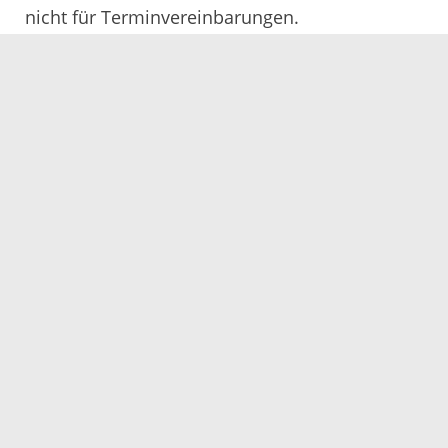
nicht für Terminvereinbarungen.
Servicezeiten
Kontakt
Barrierefreiheit
Impressum
Datenschutz
Fehler melden
Elektronische Kommunikation
Kontakt
Landratsamt Ortenaukreis
Badstraße 20
77652 Offenburg