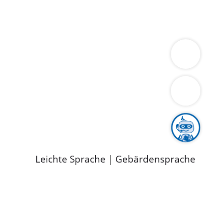
ung
Wirtschaft
Gesundheit
Umwelt
limaschutz
Tourismus
Bekanntmachungen
ild
Leichte Sprache
|
Gebärdensprache