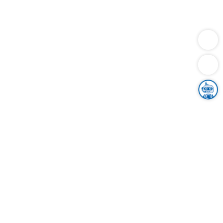
Dienstleistungen
Bauen
Lebensunterhalt & Soziales
Verkehr
Familie
Migration & Integration
Sicherheit & Ordnung
Wirtschaft
Gesundheit
Umwelt
Unsere Ämter
Landkreis & Verwaltung
Der Ortenaukreis
Gesundheit, Sicherheit & Soziales
Bildung
Zuwanderung
Ländlicher Raum
Klimaschutz
Tourismus
Bekanntmachungen
Gleichstellung von Frauen und Männern
Grenzüberschreitende Zusammenarbeit
Kreistag
Kreistagsinformationssystem
Kreisrecht
Kreistagswahl
Karriere
Stellenangebote
Eventkalender
Ausbildung
Studium
Praktikum
Freiwilligendienst
Unser Leitbild