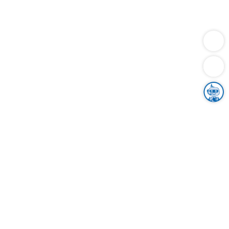
Dienstleistungen
Bauen
Lebensunterhalt & Soziales
Verkehr
Familie
Migration & Integration
Sicherheit & Ordnung
Wirtschaft
Gesundheit
Umwelt
Unsere Ämter
Landkreis & Verwaltung
Der Ortenaukreis
Gesundheit, Sicherheit & Soziales
Bildung
Zuwanderung
Ländlicher Raum
Klimaschutz
Tourismus
Bekanntmachungen
Gleichstellung von Frauen und Männern
Grenzüberschreitende Zusammenarbeit
Kreistag
Kreistagsinformationssystem
Kreisrecht
Kreistagswahl
Karriere
Stellenangebote
Eventkalender
Ausbildung
Studium
Praktikum
Freiwilligendienst
Unser Leitbild