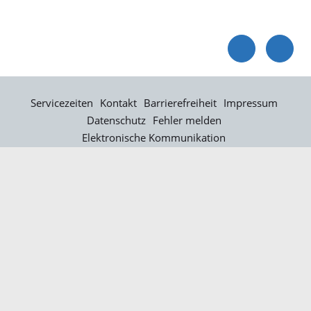
Servicezeiten
Kontakt
Barrierefreiheit
Impressum
Datenschutz
Fehler melden
Elektronische Kommunikation
Kontakt
Landratsamt Ortenaukreis
Badstraße 20
77652 Offenburg
Telefon: 0781 805-0