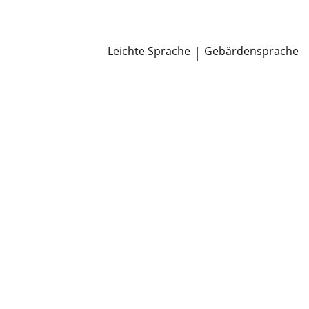
Newsroom
Pressemitteilungen
Öffentliche Zustellungen
Leichte Sprache
|
Gebärdensprache