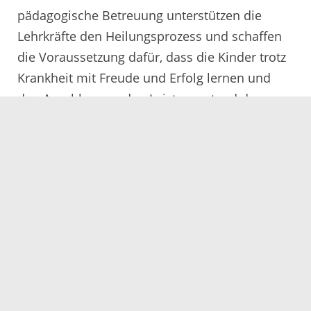
pädagogische Betreuung unterstützen die
Lehrkräfte den Heilungsprozess und schaffen
die Voraussetzung dafür, dass die Kinder trotz
Krankheit mit Freude und Erfolg lernen und
den Anschluss an den Leistungsstand der
Schüler an der Heimatschule nicht verlieren.
Die Schule für Kranke arbeitet eng mit den
Heimatschulen, den Ärzten, den Eltern und
anderen betreuenden Personen zusammen.
Das breit gefächerte Lehrerkollegium besteht
aus Lehrkräften der Grund-, Haupt- und
Realschule, des Gymnasiums sowie aus
Lehrkräften des Sonderpädagogischen
Bildungs- und Beratungszentrums.