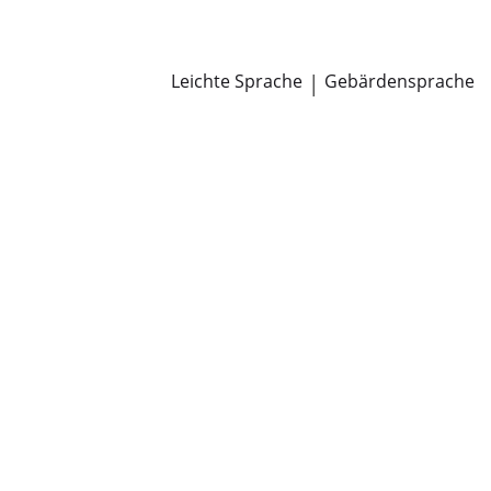
Newsroom
Pressemitteilungen
Öffentliche Zustellungen
Leichte Sprache
|
Gebärdensprache