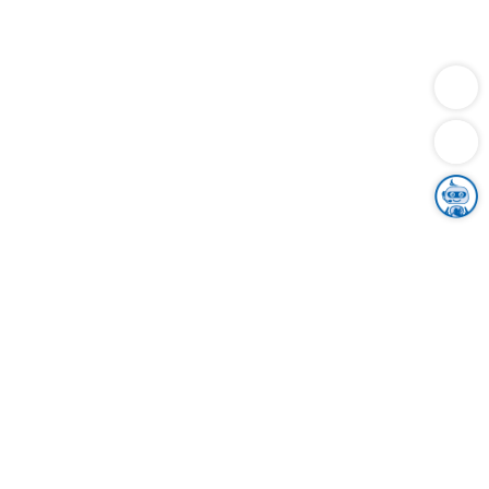
Dienstleistungen
Bauen
Lebensunterhalt & Soziales
Verkehr
Familie
Migration & Integration
Sicherheit & Ordnung
Wirtschaft
Gesundheit
Umwelt
Unsere Ämter
Landkreis & Verwaltung
Der Ortenaukreis
Gesundheit, Sicherheit & Soziales
Bildung
Zuwanderung
Ländlicher Raum
Klimaschutz
Tourismus
Bekanntmachungen
Gleichstellung von Frauen und Männern
Grenzüberschreitende Zusammenarbeit
Kreistag
Kreistagsinformationssystem
Kreisrecht
Kreistagswahl
Karriere
Stellenangebote
Eventkalender
Ausbildung
Studium
Praktikum
Freiwilligendienst
Unser Leitbild