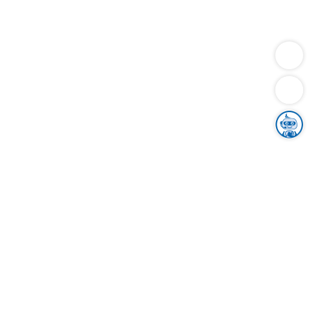
Dienstleistungen
Bauen
Lebensunterhalt & Soziales
Verkehr
Familie
Migration & Integration
Sicherheit & Ordnung
Wirtschaft
Gesundheit
Umwelt
Unsere Ämter
Landkreis & Verwaltung
Der Ortenaukreis
Gesundheit, Sicherheit & Soziales
Bildung
Zuwanderung
Ländlicher Raum
Klimaschutz
Tourismus
Bekanntmachungen
Gleichstellung von Frauen und Männern
Grenzüberschreitende Zusammenarbeit
Kreistag
Kreistagsinformationssystem
Kreisrecht
Kreistagswahl
Karriere
Stellenangebote
Eventkalender
Ausbildung
Studium
Praktikum
Freiwilligendienst
Unser Leitbild