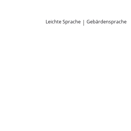
Newsroom
Pressemitteilungen
Öffentliche Zustellungen
Leichte Sprache
|
Gebärdensprache