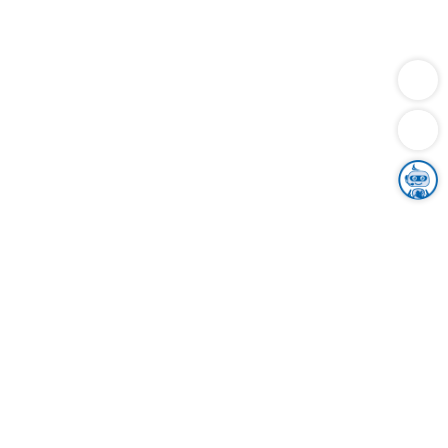
Dienstleistungen
Bauen
Lebensunterhalt & Soziales
Verkehr
Familie
Migration & Integration
Sicherheit & Ordnung
Wirtschaft
Gesundheit
Umwelt
Unsere Ämter
Landkreis & Verwaltung
Der Ortenaukreis
Gesundheit, Sicherheit & Soziales
Bildung
Zuwanderung
Ländlicher Raum
Klimaschutz
Tourismus
Bekanntmachungen
Gleichstellung von Frauen und Männern
Grenzüberschreitende Zusammenarbeit
Kreistag
Kreistagsinformationssystem
Kreisrecht
Kreistagswahl
Karriere
Stellenangebote
Eventkalender
Ausbildung
Studium
Praktikum
Freiwilligendienst
Unser Leitbild