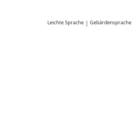
Newsroom
Pressemitteilungen
Öffentliche Zustellungen
Leichte Sprache
|
Gebärdensprache