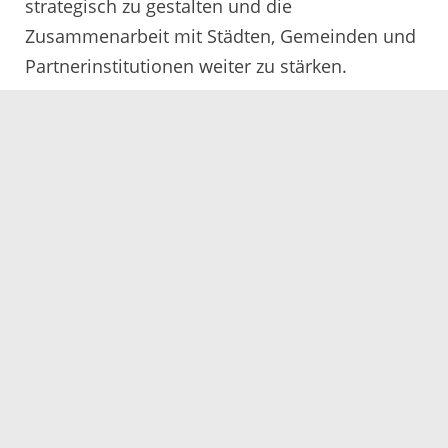
strategisch zu gestalten und die
Zusammenarbeit mit Städten, Gemeinden und
Partnerinstitutionen weiter zu stärken.
Das Migrationsamt des Ortenaukreises mit
derzeit rund 170 Mitarbeitenden ist unter
anderem als Ausländerbehörde für rund
27.000 ausländische Mitbürgerinnen und
Mitbürger im ländlichen Raum zuständig. Es
verantwortet darüber hinaus die
Unterbringung von Asylbewerberinnen und
Asylbewerbern sowie die Auszahlung der
entsprechenden Leistungen.