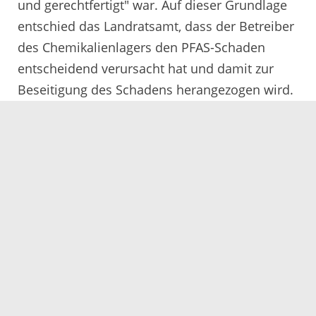
und gerechtfertigt" war. Auf dieser Grundlage
entschied das Landratsamt, dass der Betreiber
des Chemikalienlagers den PFAS-Schaden
entscheidend verursacht hat und damit zur
Beseitigung des Schadens herangezogen wird.
Unter anderem aufgrund der zu erwartenden
hohen Kosten wurde daneben auch die
Grundstückseigentümerin zur
Schadensbeseitigung verpflichtet. Eine
endgültige Klärung der Verantwortlichkeit ist
erst im Rahmen des Hauptsacheverfahrens zu
erwarten. Die Eilentscheidung des
Verwaltungsgerichtshofs hat nun klargemacht,
dass aufgrund der hohen von PFAS
ausgehenden Gefahr für die Umwelt,