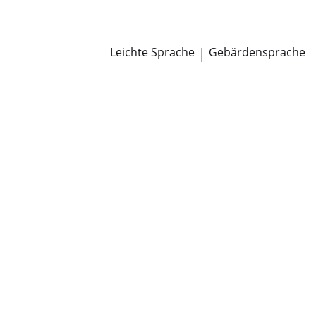
Newsroom
Pressemitteilungen
Öffentliche Zustellungen
Leichte Sprache
|
Gebärdensprache