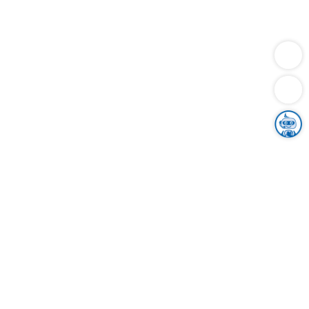
Dienstleistungen
Bauen
Lebensunterhalt & Soziales
Verkehr
Familie
Migration & Integration
Sicherheit & Ordnung
Wirtschaft
Gesundheit
Umwelt
Unsere Ämter
Landkreis & Verwaltung
Der Ortenaukreis
Gesundheit, Sicherheit & Soziales
Bildung
Zuwanderung
Ländlicher Raum
Klimaschutz
Tourismus
Bekanntmachungen
Gleichstellung von Frauen und Männern
Grenzüberschreitende Zusammenarbeit
Kreistag
Kreistagsinformationssystem
Kreisrecht
Kreistagswahl
Karriere
Stellenangebote
Eventkalender
Ausbildung
Studium
Praktikum
Freiwilligendienst
Unser Leitbild