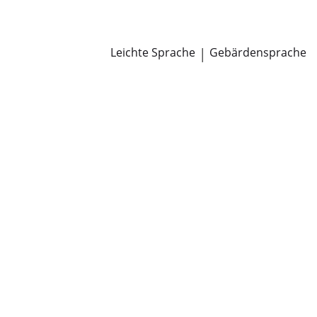
Newsroom
Pressemitteilungen
Öffentliche Zustellungen
Leichte Sprache
|
Gebärdensprache