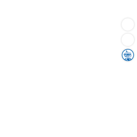
Dienstleistungen
Bauen
Lebensunterhalt & Soziales
Verkehr
Familie
Migration & Integration
Sicherheit & Ordnung
Wirtschaft
Gesundheit
Umwelt
Unsere Ämter
Landkreis & Verwaltung
Der Ortenaukreis
Gesundheit, Sicherheit & Soziales
Bildung
Zuwanderung
Ländlicher Raum
Klimaschutz
Tourismus
Bekanntmachungen
Gleichstellung von Frauen und Männern
Grenzüberschreitende Zusammenarbeit
Kreistag
Kreistagsinformationssystem
Kreisrecht
Kreistagswahl
Karriere
Stellenangebote
Eventkalender
Ausbildung
Studium
Praktikum
Freiwilligendienst
Unser Leitbild