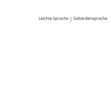
Newsroom
Pressemitteilungen
Öffentliche Zustellungen
Leichte Sprache
|
Gebärdensprache