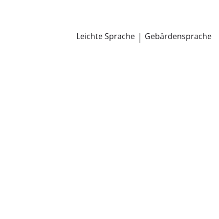
Newsroom
Pressemitteilungen
Öffentliche Zustellungen
Leichte Sprache
|
Gebärdensprache