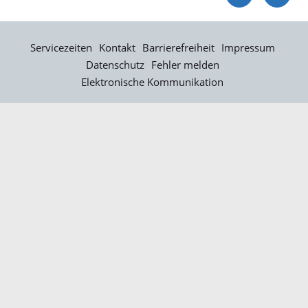
Servicezeiten
Kontakt
Barrierefreiheit
Impressum
Datenschutz
Fehler melden
Elektronische Kommunikation
Kontakt
Landratsamt Ortenaukreis
Badstraße 20
77652 Offenburg
Telefon: 0781 805-0
Fax: 0781 805-1211
E-Mail senden