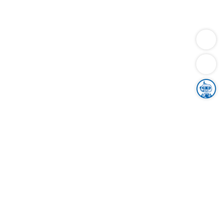
Dienstleistungen
Bauen
Lebensunterhalt & Soziales
Verkehr
Familie
Migration & Integration
Sicherheit & Ordnung
Wirtschaft
Gesundheit
Umwelt
Unsere Ämter
Landkreis & Verwaltung
Der Ortenaukreis
Gesundheit, Sicherheit & Soziales
Bildung
Zuwanderung
Ländlicher Raum
Klimaschutz
Tourismus
Bekanntmachungen
Gleichstellung von Frauen und Männern
Grenzüberschreitende Zusammenarbeit
Kreistag
Kreistagsinformationssystem
Kreisrecht
Kreistagswahl
Karriere
Stellenangebote
Eventkalender
Ausbildung
Studium
Praktikum
Freiwilligendienst
Unser Leitbild