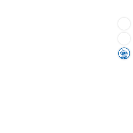
Dienstleistungen
Bauen
Lebensunterhalt & Soziales
Verkehr
Familie
Migration & Integration
Sicherheit & Ordnung
Wirtschaft
Gesundheit
Umwelt
Unsere Ämter
Landkreis & Verwaltung
Der Ortenaukreis
Gesundheit, Sicherheit & Soziales
Bildung
Zuwanderung
Ländlicher Raum
Klimaschutz
Tourismus
Bekanntmachungen
Gleichstellung von Frauen und Männern
Grenzüberschreitende Zusammenarbeit
Kreistag
Kreistagsinformationssystem
Kreisrecht
Kreistagswahl
Karriere
Stellenangebote
Eventkalender
Ausbildung
Studium
Praktikum
Freiwilligendienst
Unser Leitbild