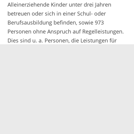
Alleinerziehende Kinder unter drei Jahren
betreuen oder sich in einer Schul- oder
Berufsausbildung befinden, sowie 973
Personen ohne Anspruch auf Regelleistungen.
Dies sind u. a. Personen, die Leistungen für
Bildung- und Teilhabe erhalten oder
Familienmitglieder mit Anspruch auf BaföG
oder Altersrente, die von den Leistungen
ausgeschlossen sind
.
Statistikreport September 2024
(133 kB)