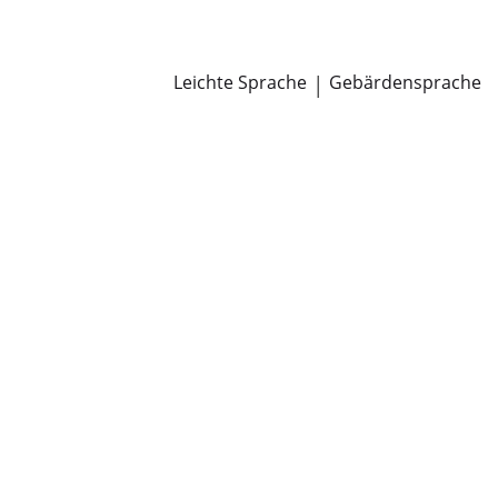
Newsroom
Pressemitteilungen
Öffentliche Zustellungen
Leichte Sprache
|
Gebärdensprache