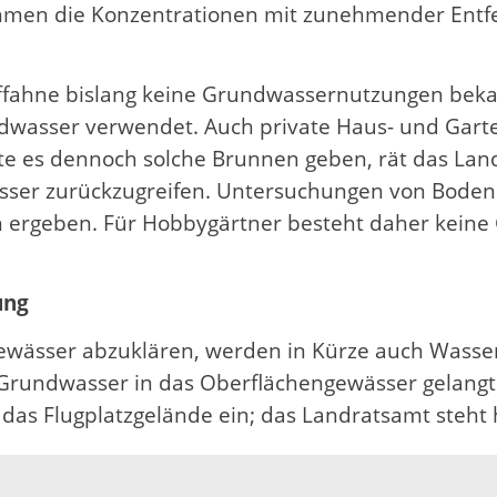
nehmen die Konzentrationen mit zunehmender Ent
ffahne bislang keine Grundwassernutzungen bekan
dwasser verwendet. Auch private Haus- und Garte
lte es dennoch solche Brunnen geben, rät das Lan
sser zurückzugreifen. Untersuchungen von Boden
h ergeben. Für Hobbygärtner besteht daher keine
ung
wässer abzuklären, werden in Kürze auch Wasse
Grundwasser in das Oberflächengewässer gelangt si
 das Flugplatzgelände ein; das Landratsamt steht
de Meißenheim und der Stadt Lahr und werden üb