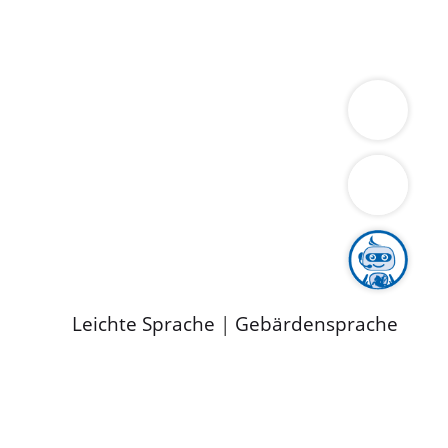
ung
Wirtschaft
Gesundheit
Umwelt
limaschutz
Tourismus
Bekanntmachungen
ild
Leichte Sprache
|
Gebärdensprache