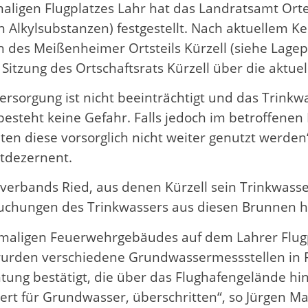
ligen Flugplatzes Lahr hat das Landratsamt Ort
n Alkylsubstanzen) festgestellt. Nach aktuellem K
eich des Meißenheimer Ortsteils Kürzell (siehe La
Sitzung des Ortschaftsrats Kürzell über die aktuel
versorgung ist nicht beeinträchtigt und das Trin
besteht keine Gefahr. Falls jedoch im betroffenen
en diese vorsorglich nicht weiter genutzt werden“
tdezernent.
rbands Ried, aus denen Kürzell sein Trinkwasser 
uchungen des Trinkwassers aus diesen Brunnen hab
maligen Feuerwehrgebäudes auf dem Lahrer Flugp
rden verschiedene Grundwassermessstellen in Fl
tung bestätigt, die über das Flughafengelände hin
t für Grundwasser, überschritten“, so Jürgen Mai