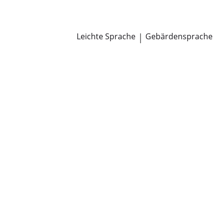
Newsroom
Pressemitteilungen
Öffentliche Zustellungen
Leichte Sprache
|
Gebärdensprache