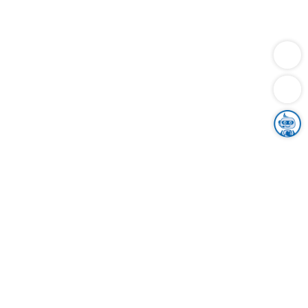
Dienstleistungen
Bauen
Lebensunterhalt & Soziales
Verkehr
Familie
Migration & Integration
Sicherheit & Ordnung
Wirtschaft
Gesundheit
Umwelt
Unsere Ämter
Landkreis & Verwaltung
Der Ortenaukreis
Gesundheit, Sicherheit & Soziales
Bildung
Zuwanderung
Ländlicher Raum
Klimaschutz
Tourismus
Bekanntmachungen
Gleichstellung von Frauen und Männern
Grenzüberschreitende Zusammenarbeit
Kreistag
Kreistagsinformationssystem
Kreisrecht
Kreistagswahl
Karriere
Stellenangebote
Eventkalender
Ausbildung
Studium
Praktikum
Freiwilligendienst
Unser Leitbild