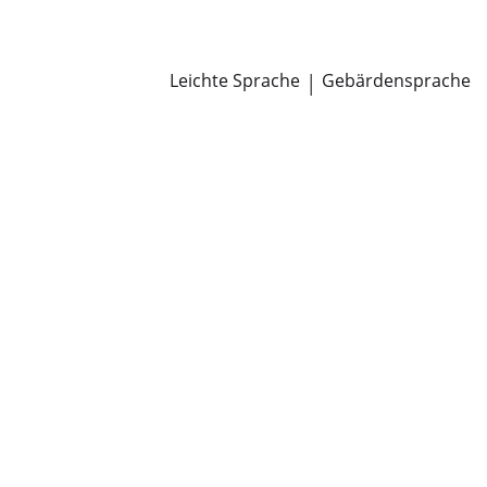
Newsroom
Pressemitteilungen
Öffentliche Zustellungen
Leichte Sprache
|
Gebärdensprache