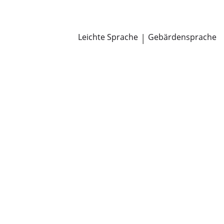
Newsroom
Pressemitteilungen
Öffentliche Zustellungen
Leichte Sprache
|
Gebärdensprache