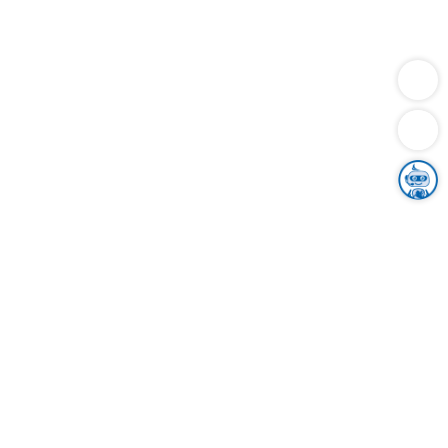
Dienstleistungen
Bauen
Lebensunterhalt & Soziales
Verkehr
Familie
Migration & Integration
Sicherheit & Ordnung
Wirtschaft
Gesundheit
Umwelt
Unsere Ämter
Landkreis & Verwaltung
Der Ortenaukreis
Gesundheit, Sicherheit & Soziales
Bildung
Zuwanderung
Ländlicher Raum
Klimaschutz
Tourismus
Bekanntmachungen
Gleichstellung von Frauen und Männern
Grenzüberschreitende Zusammenarbeit
Kreistag
Kreistagsinformationssystem
Kreisrecht
Kreistagswahl
Karriere
Stellenangebote
Eventkalender
Ausbildung
Studium
Praktikum
Freiwilligendienst
Unser Leitbild