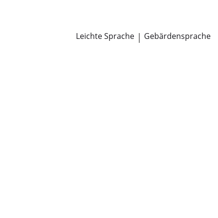
Newsroom
Pressemitteilungen
Öffentliche Zustellungen
Leichte Sprache
|
Gebärdensprache