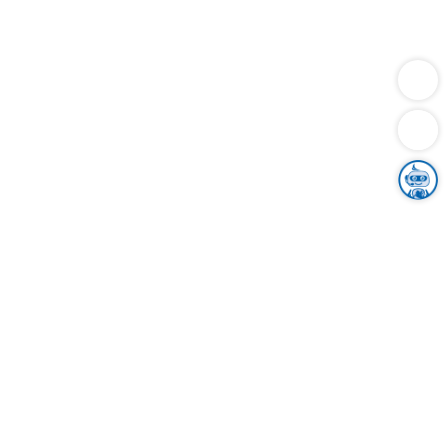
Dienstleistungen
Bauen
Lebensunterhalt & Soziales
Verkehr
Familie
Migration & Integration
Sicherheit & Ordnung
Wirtschaft
Gesundheit
Umwelt
Unsere Ämter
Landkreis & Verwaltung
Der Ortenaukreis
Gesundheit, Sicherheit & Soziales
Bildung
Zuwanderung
Ländlicher Raum
Klimaschutz
Tourismus
Bekanntmachungen
Gleichstellung von Frauen und Männern
Grenzüberschreitende Zusammenarbeit
Kreistag
Kreistagsinformationssystem
Kreisrecht
Kreistagswahl
Karriere
Stellenangebote
Eventkalender
Ausbildung
Studium
Praktikum
Freiwilligendienst
Unser Leitbild