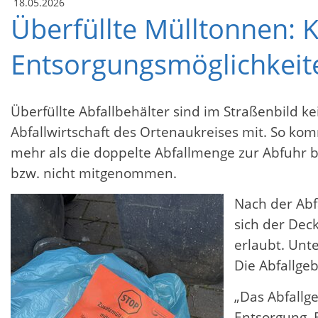
18.05.2026
Überfüllte Mülltonnen: Kr
Entsorgungsmöglichkeit
Überfüllte Abfallbehälter sind im Straßenbild kei
Abfallwirtschaft des Ortenaukreises mit. So komm
mehr als die doppelte Abfallmenge zur Abfuhr be
bzw. nicht mitgenommen.
Nach der Abf
sich der Deck
erlaubt. Unt
Die Abfallge
„Das Abfallg
Entsorgung. 