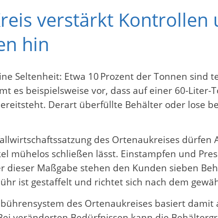
eis verstärkt Kontrollen 
en hin
ne Seltenheit: Etwa 10 Prozent der Tonnen sind teil
t es beispielsweise vor, dass auf einer 60-Liter-T
reitsteht. Derart überfüllte Behälter oder lose be
allwirtschaftssatzung des Ortenaukreises dürfen A
el mühelos schließen lässt. Einstampfen und Presse
er dieser Maßgabe stehen den Kunden sieben Behä
bühr ist gestaffelt und richtet sich nach dem gew
ebührensystem des Ortenaukreises basiert damit 
Bei veränderten Bedürfnissen kann die Behältergr