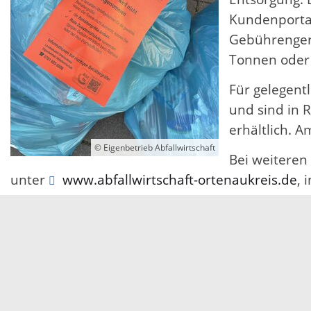
Kundenportal
Gebührengere
Tonnen oder 
Für gelegent
und sind in 
erhältlich. 
© Eigenbetrieb Abfallwirtschaft
Bei weiteren 
unter
www.abfallwirtschaft-ortenaukreis.de
, 
Servicezeiten
Kontakt
Barrierefreiheit