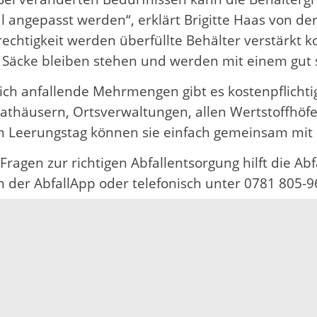
 angepasst werden“, erklärt Brigitte Haas von de
chtigkeit werden überfüllte Behälter verstärkt ko
Säcke bleiben stehen und werden mit einem gut s
lich anfallende Mehrmengen gibt es kostenpflichti
Rathäusern, Ortsverwaltungen, allen Wertstoffhö
Am Leerungstag können sie einfach gemeinsam mit 
Fragen zur richtigen Abfallentsorgung hilft die Ab
in der AbfallApp oder telefonisch unter 0781 805-9
Impressum
Datenschutz
Fehler melden