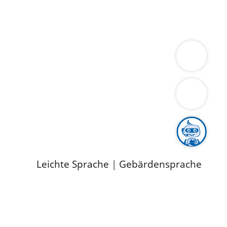
ung
Wirtschaft
Gesundheit
Umwelt
limaschutz
Tourismus
Bekanntmachungen
ild
Leichte Sprache
|
Gebärdensprache