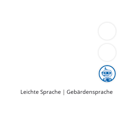
ung
Wirtschaft
Gesundheit
Umwelt
limaschutz
Tourismus
Bekanntmachungen
ild
Leichte Sprache
|
Gebärdensprache