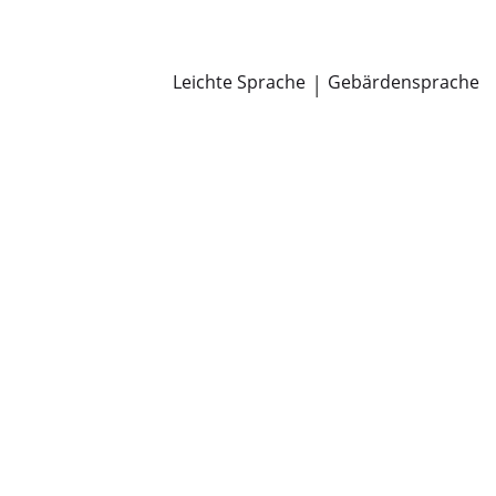
Newsroom
Pressemitteilungen
Öffentliche Zustellungen
Leichte Sprache
|
Gebärdensprache