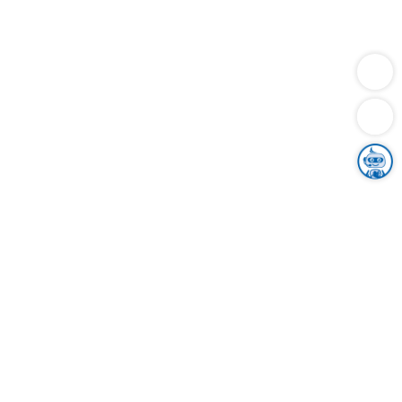
Dienstleistungen
Bauen
Lebensunterhalt & Soziales
Verkehr
Familie
Migration & Integration
Sicherheit & Ordnung
Wirtschaft
Gesundheit
Umwelt
Unsere Ämter
Landkreis & Verwaltung
Der Ortenaukreis
Gesundheit, Sicherheit & Soziales
Bildung
Zuwanderung
Ländlicher Raum
Klimaschutz
Tourismus
Bekanntmachungen
Gleichstellung von Frauen und Männern
Grenzüberschreitende Zusammenarbeit
Kreistag
Kreistagsinformationssystem
Kreisrecht
Kreistagswahl
Karriere
Stellenangebote
Eventkalender
Ausbildung
Studium
Praktikum
Freiwilligendienst
Unser Leitbild