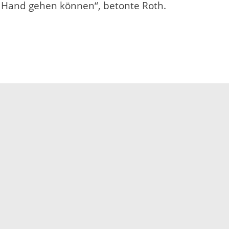
n Hand gehen können“, betonte Roth.
nd – mit insgesamt 136 Metern Stützweite