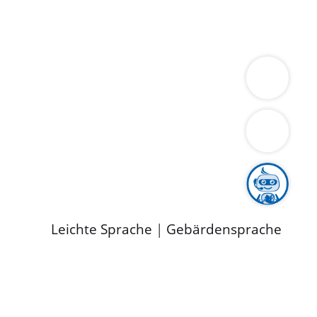
ung
Wirtschaft
Gesundheit
Umwelt
limaschutz
Tourismus
Bekanntmachungen
ild
Leichte Sprache
|
Gebärdensprache