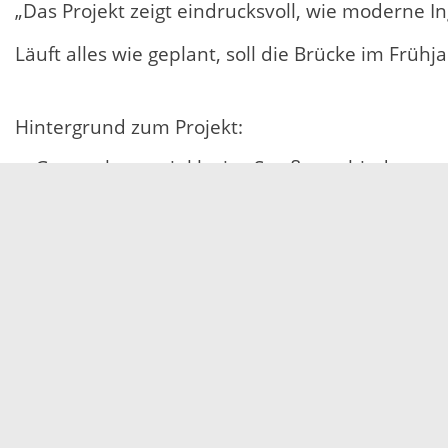
„Das Projekt zeigt eindrucksvoll, wie moderne
Läuft alles wie geplant, soll die Brücke im Frü
Hintergrund zum Projekt:
Gesamtkosten inklusive Straßenanbindung un
4-Feld-Brücke in Holz-Beton-Verbundbauweise 
20 Brettschichtbinder, jeweils 32,80 Meter l
Unterbauten: 860 m³ Beton, 65 t Betonstahl
Überbau: 820 m³ Beton, 255 t Betonstahl
Belastbar bis 60 t zulässiges Gesamtgewicht