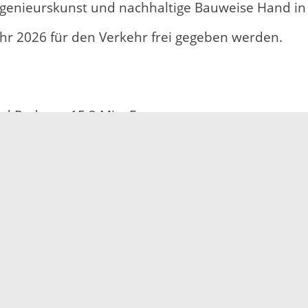
 Ingenieurskunst und nachhaltige Bauweise Hand i
hjahr 2026 für den Verkehr frei gegeben werden.
d Radweg: 15,2 Mio. Euro
– in dieser Form die erste ihrer Art in Deutschla
ang, rund 40 Tonnen schwer