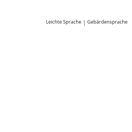
Newsroom
Pressemitteilungen
Öffentliche Zustellungen
Leichte Sprache
|
Gebärdensprache