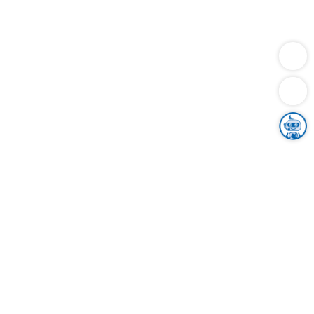
Dienstleistungen
Bauen
Lebensunterhalt & Soziales
Verkehr
Familie
Migration & Integration
Sicherheit & Ordnung
Wirtschaft
Gesundheit
Umwelt
Unsere Ämter
Landkreis & Verwaltung
Der Ortenaukreis
Gesundheit, Sicherheit & Soziales
Bildung
Zuwanderung
Ländlicher Raum
Klimaschutz
Tourismus
Bekanntmachungen
Gleichstellung von Frauen und Männern
Grenzüberschreitende Zusammenarbeit
Kreistag
Kreistagsinformationssystem
Kreisrecht
Kreistagswahl
Karriere
Stellenangebote
Eventkalender
Ausbildung
Studium
Praktikum
Freiwilligendienst
Unser Leitbild