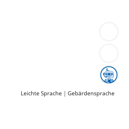
ung
Wirtschaft
Gesundheit
Umwelt
limaschutz
Tourismus
Bekanntmachungen
ild
Leichte Sprache
|
Gebärdensprache