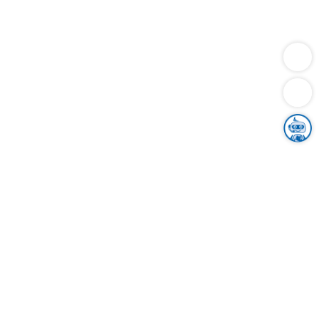
Dienstleistungen
Bauen
Lebensunterhalt & Soziales
Verkehr
Familie
Migration & Integration
Sicherheit & Ordnung
Wirtschaft
Gesundheit
Umwelt
Unsere Ämter
Landkreis & Verwaltung
Der Ortenaukreis
Gesundheit, Sicherheit & Soziales
Bildung
Zuwanderung
Ländlicher Raum
Klimaschutz
Tourismus
Bekanntmachungen
Gleichstellung von Frauen und Männern
Grenzüberschreitende Zusammenarbeit
Kreistag
Kreistagsinformationssystem
Kreisrecht
Kreistagswahl
Karriere
Stellenangebote
Eventkalender
Ausbildung
Studium
Praktikum
Freiwilligendienst
Unser Leitbild