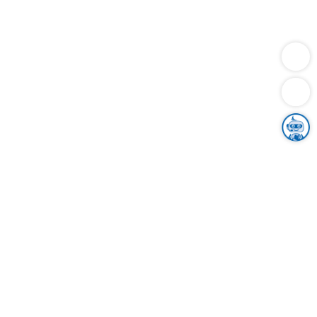
Dienstleistungen
Bauen
Lebensunterhalt & Soziales
Verkehr
Familie
Migration & Integration
Sicherheit & Ordnung
Wirtschaft
Gesundheit
Umwelt
Unsere Ämter
Landkreis & Verwaltung
Der Ortenaukreis
Gesundheit, Sicherheit & Soziales
Bildung
Zuwanderung
Ländlicher Raum
Klimaschutz
Tourismus
Bekanntmachungen
Gleichstellung von Frauen und Männern
Grenzüberschreitende Zusammenarbeit
Kreistag
Kreistagsinformationssystem
Kreisrecht
Kreistagswahl
Karriere
Stellenangebote
Eventkalender
Ausbildung
Studium
Praktikum
Freiwilligendienst
Unser Leitbild