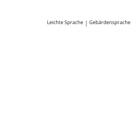
Newsroom
Pressemitteilungen
Öffentliche Zustellungen
Leichte Sprache
|
Gebärdensprache