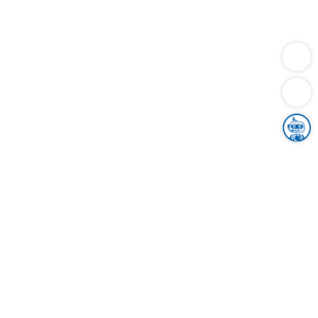
Dienstleistungen
Bauen
Lebensunterhalt & Soziales
Verkehr
Familie
Migration & Integration
Sicherheit & Ordnung
Wirtschaft
Gesundheit
Umwelt
Unsere Ämter
Landkreis & Verwaltung
Der Ortenaukreis
Gesundheit, Sicherheit & Soziales
Bildung
Zuwanderung
Ländlicher Raum
Klimaschutz
Tourismus
Bekanntmachungen
Gleichstellung von Frauen und Männern
Grenzüberschreitende Zusammenarbeit
Kreistag
Kreistagsinformationssystem
Kreisrecht
Kreistagswahl
Karriere
Stellenangebote
Eventkalender
Ausbildung
Studium
Praktikum
Freiwilligendienst
Unser Leitbild