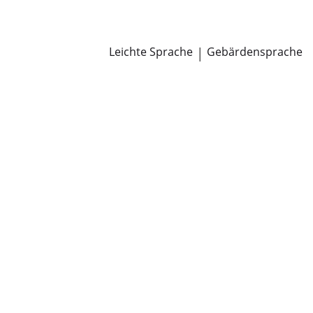
Newsroom
Pressemitteilungen
Öffentliche Zustellungen
Leichte Sprache
|
Gebärdensprache