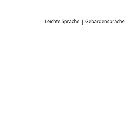
Newsroom
Pressemitteilungen
Öffentliche Zustellungen
Leichte Sprache
|
Gebärdensprache