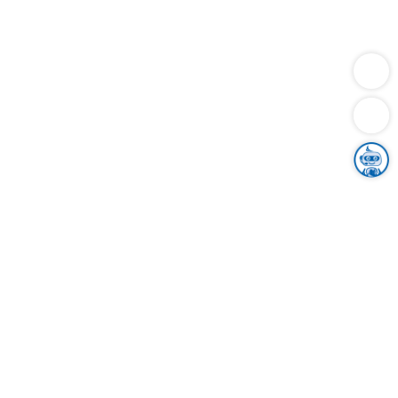
Dienstleistungen
Bauen
Lebensunterhalt & Soziales
Verkehr
Familie
Migration & Integration
Sicherheit & Ordnung
Wirtschaft
Gesundheit
Umwelt
Unsere Ämter
Landkreis & Verwaltung
Der Ortenaukreis
Gesundheit, Sicherheit & Soziales
Bildung
Zuwanderung
Ländlicher Raum
Klimaschutz
Tourismus
Bekanntmachungen
Gleichstellung von Frauen und Männern
Grenzüberschreitende Zusammenarbeit
Kreistag
Kreistagsinformationssystem
Kreisrecht
Kreistagswahl
Karriere
Stellenangebote
Eventkalender
Ausbildung
Studium
Praktikum
Freiwilligendienst
Unser Leitbild