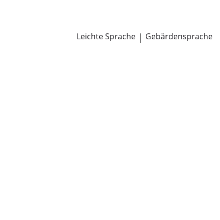
Newsroom
Pressemitteilungen
Öffentliche Zustellungen
Leichte Sprache
|
Gebärdensprache