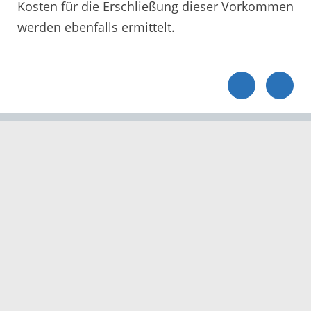
Kosten für die Erschließung dieser Vorkommen
werden ebenfalls ermittelt.
Servicezeiten
Kontakt
Barrierefreiheit
Impressum
Datenschutz
Fehler melden
Elektronische Kommunikation
Kontakt
Landratsamt Ortenaukreis
Badstraße 20