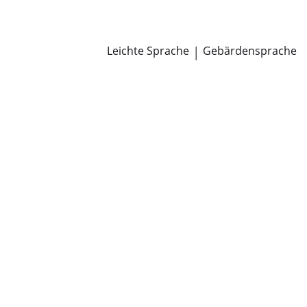
Newsroom
Pressemitteilungen
Öffentliche Zustellungen
Leichte Sprache
|
Gebärdensprache