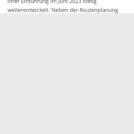
ihrer Einführung im Juni 2023 stetig
weiterentwickelt. Neben der Routenplanung
und der Buchungsmöglichkeit von ...
Mehr
18.07.2024
Start der Sommerferien mit
Gravelbike-Highlights:
Ortenaukreis präsentiert neue
Touren
Pünktlich zum Start der Sommerferien
präsentiert das Landratsamt Ortenaukreis eine
Auswahl attraktiver Gravelbike-Touren –
Gravelbikes sind geländegängige Rennräder,
die sowohl ...
Mehr