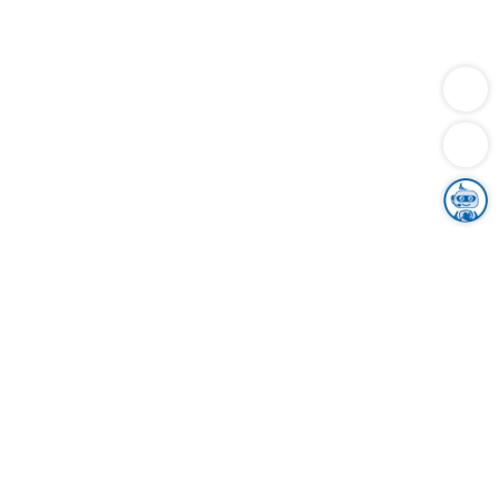
Dienstleistungen
Bauen
Lebensunterhalt & Soziales
Verkehr
Familie
Migration & Integration
Sicherheit & Ordnung
Wirtschaft
Gesundheit
Umwelt
Unsere Ämter
Landkreis & Verwaltung
Der Ortenaukreis
Gesundheit, Sicherheit & Soziales
Bildung
Zuwanderung
Ländlicher Raum
Klimaschutz
Tourismus
Bekanntmachungen
Gleichstellung von Frauen und Männern
Grenzüberschreitende Zusammenarbeit
Kreistag
Kreistagsinformationssystem
Kreisrecht
Kreistagswahl
Karriere
Stellenangebote
Eventkalender
Ausbildung
Studium
Praktikum
Freiwilligendienst
Unser Leitbild