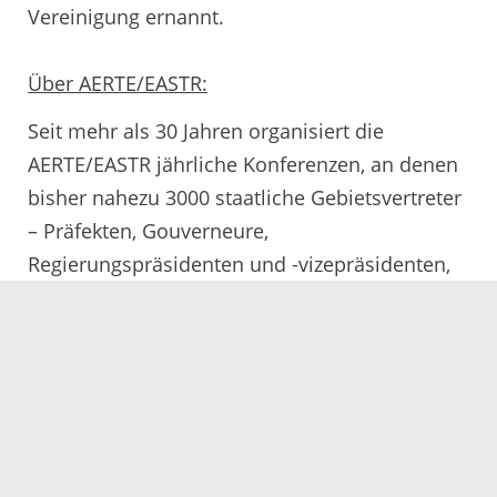
Vereinigung ernannt.
Über AERTE/EASTR:
Seit mehr als 30 Jahren organisiert die
AERTE/EASTR jährliche Konferenzen, an denen
bisher nahezu 3000 staatliche Gebietsvertreter
– Präfekten, Gouverneure,
Regierungspräsidenten und -vizepräsidenten,
Landräte und Kommissare – in 40
verschiedenen europäischen Städten
teilgenommen haben. Der Schwerpunkt der
„Europäische Tage“ genannten Konferenzen
liegt auf dem Austausch von Erfahrungen und
bewährten beruflichen Praktiken.