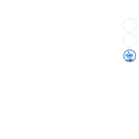
Dienstleistungen
Bauen
Lebensunterhalt & Soziales
Verkehr
Familie
Migration & Integration
Sicherheit & Ordnung
Wirtschaft
Gesundheit
Umwelt
Unsere Ämter
Landkreis & Verwaltung
Der Ortenaukreis
Gesundheit, Sicherheit & Soziales
Bildung
Zuwanderung
Ländlicher Raum
Klimaschutz
Tourismus
Bekanntmachungen
Gleichstellung von Frauen und Männern
Grenzüberschreitende Zusammenarbeit
Kreistag
Kreistagsinformationssystem
Kreisrecht
Kreistagswahl
Karriere
Stellenangebote
Eventkalender
Ausbildung
Studium
Praktikum
Freiwilligendienst
Unser Leitbild