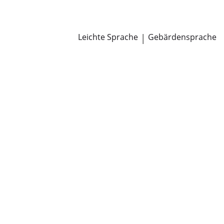
Newsroom
Pressemitteilungen
Öffentliche Zustellungen
Leichte Sprache
|
Gebärdensprache