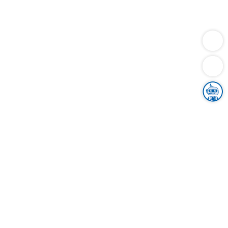
Dienstleistungen
Bauen
Lebensunterhalt & Soziales
Verkehr
Familie
Migration & Integration
Sicherheit & Ordnung
Wirtschaft
Gesundheit
Umwelt
Unsere Ämter
Landkreis & Verwaltung
Der Ortenaukreis
Gesundheit, Sicherheit & Soziales
Bildung
Zuwanderung
Ländlicher Raum
Klimaschutz
Tourismus
Bekanntmachungen
Gleichstellung von Frauen und Männern
Grenzüberschreitende Zusammenarbeit
Kreistag
Kreistagsinformationssystem
Kreisrecht
Kreistagswahl
Karriere
Stellenangebote
Eventkalender
Ausbildung
Studium
Praktikum
Freiwilligendienst
Unser Leitbild