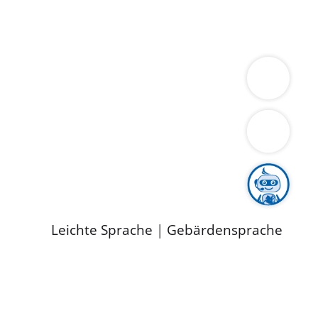
ung
Wirtschaft
Gesundheit
Umwelt
limaschutz
Tourismus
Bekanntmachungen
ild
Leichte Sprache
|
Gebärdensprache