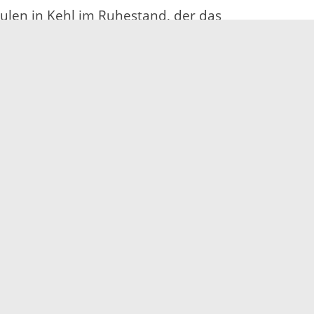
ulen in Kehl im Ruhestand, der das
en begleitet. Sein Interview mit Andrea Petrova,
aktikantinnen der ersten Stunde, zeigte den
ge Menschen bietet. Andrea Petrova riet den
lifikation zu nutzen.
rbeitslosigkeit in Bulgarien bedrohten jungen
fer nach bestandener Ausbildung zurück nach
gel zu begegnen. Der Ortenaukreis liegt mit
g und der Export des dualen