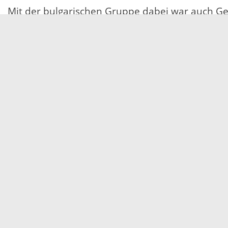
Mit der bulgarischen Gruppe dabei war auch Ge
Qualifizierungsprogramm Ortenau-Vidin in seiner
Restaurantfachfrau im zweiten Ausbildungsjahr 
bulgarischen Jugendlichen deutlich, welche gr
Anwesenden aus ihrer Heimat Vidin, Deutsch zu 
Ziel des Qualifizierungsprogramms Ortenau-Vidi
Menschen hier die Möglichkeiten einer dualen
Bulgarien könnte ein Beitrag geleistet werden, 
diesem Projekt ganz auf der Linie der EU-Donaur
Ausbildungssystems einen Schwerpunkt bilden.