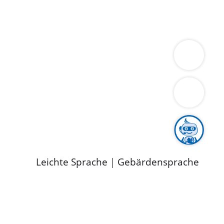
ung
Wirtschaft
Gesundheit
Umwelt
limaschutz
Tourismus
Bekanntmachungen
ild
Leichte Sprache
|
Gebärdensprache