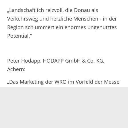
„Landschaftlich reizvoll, die Donau als
Verkehrsweg und herzliche Menschen - in der
Region schlummert ein enormes ungenutztes
Potential.“
Peter Hodapp, HODAPP GmbH & Co. KG,
Achern:
„Das Marketing der WRO im Vorfeld der Messe
hat gefruchtet, sodass mehr Menschen bei der
Jobmesse waren als erwartet.
In der Summe war dieses kleine Abenteuer,
aus meiner Sicht, sicher als Erfolg zu werten