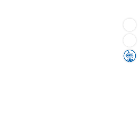
Dienstleistungen
Bauen
Lebensunterhalt & Soziales
Verkehr
Familie
Migration & Integration
Sicherheit & Ordnung
Wirtschaft
Gesundheit
Umwelt
Unsere Ämter
Landkreis & Verwaltung
Der Ortenaukreis
Gesundheit, Sicherheit & Soziales
Bildung
Zuwanderung
Ländlicher Raum
Klimaschutz
Tourismus
Bekanntmachungen
Gleichstellung von Frauen und Männern
Grenzüberschreitende Zusammenarbeit
Kreistag
Kreistagsinformationssystem
Kreisrecht
Kreistagswahl
Karriere
Stellenangebote
Eventkalender
Ausbildung
Studium
Praktikum
Freiwilligendienst
Unser Leitbild