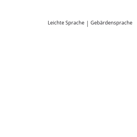
Newsroom
Pressemitteilungen
Öffentliche Zustellungen
Leichte Sprache
|
Gebärdensprache