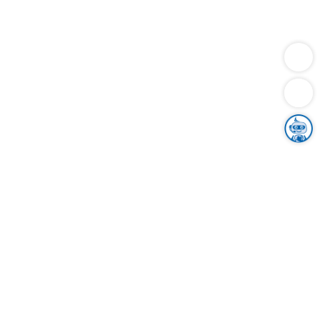
Dienstleistungen
Bauen
Lebensunterhalt & Soziales
Verkehr
Familie
Migration & Integration
Sicherheit & Ordnung
Wirtschaft
Gesundheit
Umwelt
Unsere Ämter
Landkreis & Verwaltung
Der Ortenaukreis
Gesundheit, Sicherheit & Soziales
Bildung
Zuwanderung
Ländlicher Raum
Klimaschutz
Tourismus
Bekanntmachungen
Gleichstellung von Frauen und Männern
Grenzüberschreitende Zusammenarbeit
Kreistag
Kreistagsinformationssystem
Kreisrecht
Kreistagswahl
Karriere
Stellenangebote
Eventkalender
Ausbildung
Studium
Praktikum
Freiwilligendienst
Unser Leitbild