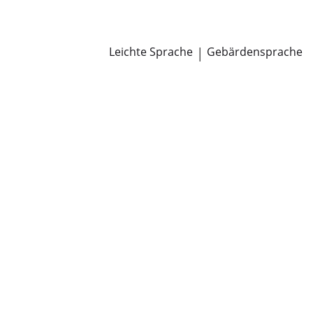
Newsroom
Pressemitteilungen
Öffentliche Zustellungen
Leichte Sprache
|
Gebärdensprache