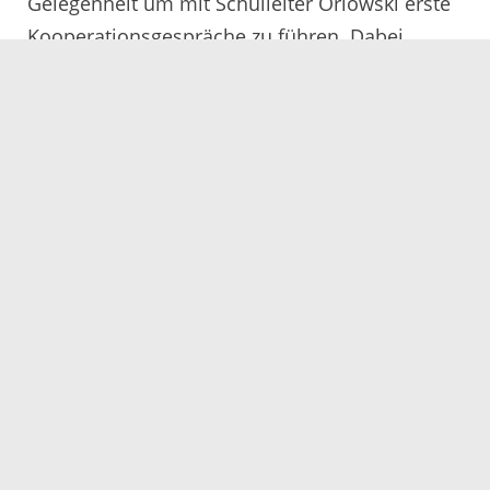
Gelegenheit um mit Schulleiter Orlowski erste
Kooperationsgespräche zu führen. Dabei
wurden bereits konkrete Ideen für die
Umsetzung eines „ERASMUS“-Projekts, einem
europäischen Programm zur beruflichen Aus-
und Weiterbildung, erörtert.
Am Nachmittag ging es zur Firma Weber Haus
in Rheinau-Linx, Geschäftsführer Stephan Jager
stellte das Unternehmen und seine
Produktpalette vor. Dabei bekam die
Delegation auch Einblicke in die Produktion
der energetisch hergestellten Fertighäuser. Das
Interesse der Besucher war groß, Stephan
Jager beantwortete viele Fragen zur
Energieeffizienz der Häuser.