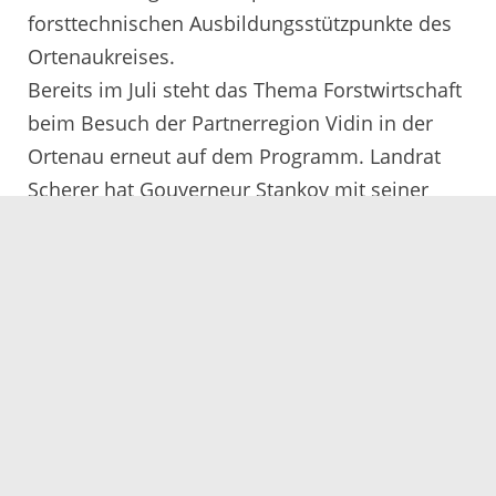
forsttechnischen Ausbildungsstützpunkte des
Ortenaukreises.
Bereits im Juli steht das Thema Forstwirtschaft
beim Besuch der Partnerregion Vidin in der
Ortenau erneut auf dem Programm. Landrat
Scherer hat Gouverneur Stankov mit seiner
Delegation eingeladen, ein vom Sturm Lothar
völlig zerstörtes und neu aufgeforstetes
Waldgebiet zu besichtigen. Geführt wird die
Waldbegehung von Ewald Elsäßer.
Die Region Vidin hat mit rund 85.000 Hektar
annähernd dieselbe Waldfläche wie der
Ortenaukreis (90.000 Hektar), die
Waldverhältnisse sind aber nicht vergleichbar.
In der Region Vidin dominieren Nieder- und