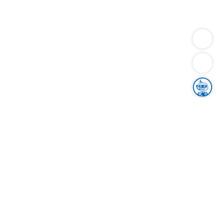
Dienstleistungen
Bauen
Lebensunterhalt & Soziales
Verkehr
Familie
Migration & Integration
Sicherheit & Ordnung
Wirtschaft
Gesundheit
Umwelt
Unsere Ämter
Landkreis & Verwaltung
Der Ortenaukreis
Gesundheit, Sicherheit & Soziales
Bildung
Zuwanderung
Ländlicher Raum
Klimaschutz
Tourismus
Bekanntmachungen
Gleichstellung von Frauen und Männern
Grenzüberschreitende Zusammenarbeit
Kreistag
Kreistagsinformationssystem
Kreisrecht
Kreistagswahl
Karriere
Stellenangebote
Eventkalender
Ausbildung
Studium
Praktikum
Freiwilligendienst
Unser Leitbild