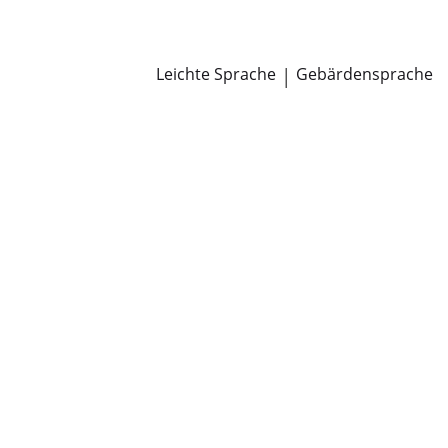
Newsroom
Pressemitteilungen
Öffentliche Zustellungen
Leichte Sprache
|
Gebärdensprache